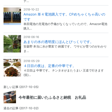
テ…
2018-10-22
Amazon 単４電池購入です。CPめちゃくちゃ高いの
です
単四電池の充電池の予備がなくなっていたので、Amazon電池
購入…
2018-06-16
あまりの水の透明度にほんとびっくりです。
安曇野 本当に水が豊富で 綺麗です。 ワサビが育つのがわかり
ま…
2018-05-29
４日目の夜は、定番の中華です。
４日目は 中華です。 チンタオがまたうまい 王道で行きます
(笑)…
新しい記事
(2017-10-05)
今年最初に届いたふるさと納税 お礼品
過去の記事
(2017-10-02)