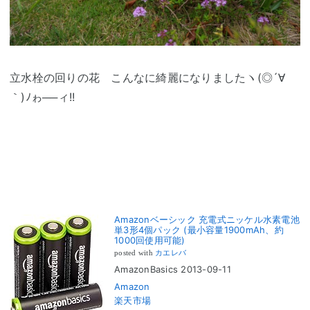
立水栓の回りの花 こんなに綺麗になりましたヽ(◎´∀
｀)ﾉゎ──ィ!!
Amazonベーシック 充電式ニッケル水素電池
単3形4個パック (最小容量1900mAh、約
1000回使用可能)
posted with
カエレバ
AmazonBasics 2013-09-11
Amazon
楽天市場